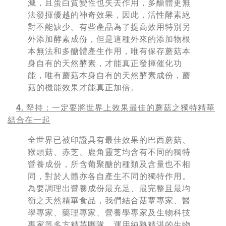
滅，且蛋白質變性也失去作用，多醣體更無
法發揮優越的神奇效果，因此，活性酵素絕
對不能缺少。有些產品為了提高效用特別另
外添加酵素成份，但是這種外來的添加物根
本無法和多醣體產生作用，唯有保存蘑菇本
身自有的天然酵素，才能真正發揮催化功
能，唯有蘑菇本身自有的天然酵素成份，蘑
菇的機能效果才能真正加倍。
4. 堅持：一定要將世界上效果最佳的蘑菇之獨特精華
結合在一起
全世界已被印證具有最佳效果的巴西蘑菇、
猴頭菇、赤芝、鹿角靈芝均含有不同的獨特
營養成份，所含葡聚醣的種類及含量也不相
同，對於人體亦各自產生不同的獨特作用。
為要調理出營養成份最充足、最完整且最均
衡之天然精華食品，我們結合菇蕈專家、醫
學專家、藥理專家、營養學專家及生物科技
專家等多方精英團隊，運用純熟精湛的生物