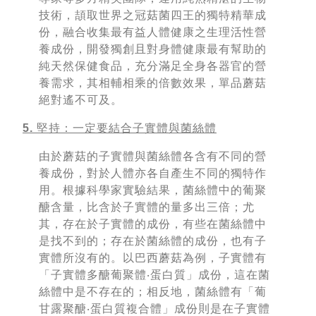
技術，頡取世界之冠菇菌四王的獨特精華成
份，融合收集最有益人體健康之生理活性營
養成份，開發獨創且對身體健康最有幫助的
純天然保健食品，充分滿足全身各器官的營
養需求，其相輔相乘的倍數效果，單品蘑菇
絕對遙不可及。
5. 堅持：一定要結合子實體與菌絲體
由於蘑菇的子實體與菌絲體各含有不同的營
養成份，對於人體亦各自產生不同的獨特作
用。根據科學家實驗結果，菌絲體中的葡聚
醣含量，比含於子實體的量多出三倍；尤
其，存在於子實體的成份，有些在菌絲體中
是找不到的；存在於菌絲體的成份，也有子
實體所沒有的。以巴西蘑菇為例，子實體有
「子實體多醣葡聚體‧蛋白質」成份，這在菌
絲體中是不存在的；相反地，菌絲體有「葡
甘露聚醣‧蛋白質複合體」成份則是在子實體