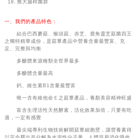
無大腸桿菌群
一、我們的產品特色：
結合巴西蘑菇、猴頭菇、赤芝、鹿角靈芝菇菌四王
之獨特精華成份，是菇蕈產品中營養含量最豐富、充
足、完整與均衡
多醣體來源種類全世界最多
多醣體含量最高
鈣、維生素B1含量最豐富
唯一含有維他命Ｅ之菇蕈產品，養顏美容精神旺盛
富含生理活性天然酵素，活化效果加倍，只要有吃
過，一定有感覺
最尖端專利生物技術解開菇蕈細胞壁，讓營養素得
以完全釋出並分解為水溶性分子量，人體容易消化吸收