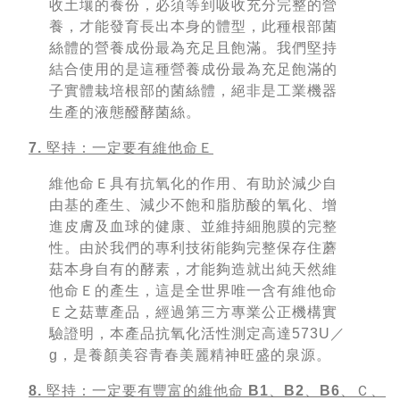
收土壤的養份，必須等到吸收充分完整的營
養，才能發育長出本身的體型，此種根部菌
絲體的營養成份最為充足且飽滿。我們堅持
結合使用的是這種營養成份最為充足飽滿的
子實體栽培根部的菌絲體，絕非是工業機器
生產的液態醱酵菌絲。
7. 堅持：一定要有維他命Ｅ
維他命Ｅ具有抗氧化的作用、有助於減少自
由基的產生、減少不飽和脂肪酸的氧化、增
進皮膚及血球的健康、並維持細胞膜的完整
性。由於我們的專利技術能夠完整保存住蘑
菇本身自有的酵素，才能夠造就出純天然維
他命Ｅ的產生，這是全世界唯一含有維他命
Ｅ之菇蕈產品，經過第三方專業公正機構實
驗證明，本產品抗氧化活性測定高達573U／
g，是養顏美容青春美麗精神旺盛的泉源。
8. 堅持：一定要有豐富的維他命 B1、B2、B6、Ｃ、