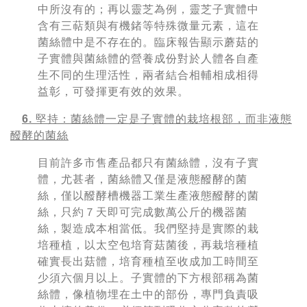
中所沒有的；再以靈芝為例，靈芝子實體中
含有三萜類與有機鍺等特殊微量元素，這在
菌絲體中是不存在的。臨床報告顯示蘑菇的
子實體與菌絲體的營養成份對於人體各自產
生不同的生理活性，兩者結合相輔相成相得
益彰，可發揮更有效的效果。
6. 堅持：菌絲體一定是子實體的栽培根部，而非液態
醱酵的菌絲
目前許多市售產品都只有菌絲體，沒有子實
體，尤甚者，菌絲體又僅是液態醱酵的菌
絲，僅以醱酵槽機器工業生產液態醱酵的菌
絲，只約７天即可完成數萬公斤的機器菌
絲，製造成本相當低。我們堅持是實際的栽
培種植，以太空包培育菇菌後，再栽培種植
確實長出菇體，培育種植至收成加工時間至
少須六個月以上。子實體的下方根部稱為菌
絲體，像植物埋在土中的部份，專門負責吸