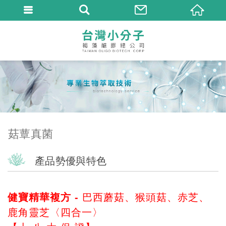
菇蕈真菌
產品勢優與特色
健寶精華複方
- 巴西蘑菇、猴頭菇、赤芝、
鹿角靈芝〈四合一〉