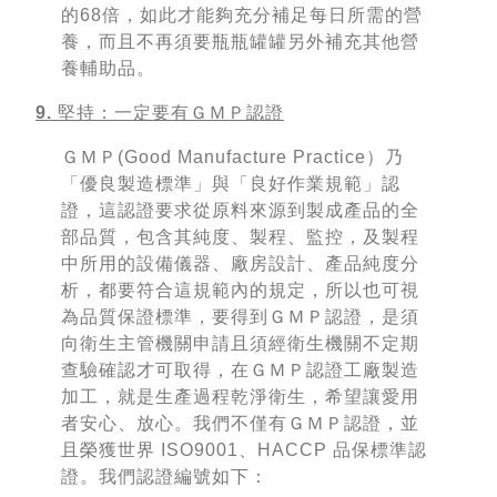
的68倍，如此才能夠充分補足每日所需的營
養，而且不再須要瓶瓶罐罐另外補充其他營
養輔助品。
9. 堅持：一定要有ＧＭＰ認證
ＧＭＰ(Good Manufacture Practice）乃
「優良製造標準」與「良好作業規範」認
證，這認證要求從原料來源到製成產品的全
部品質，包含其純度、製程、監控，及製程
中所用的設備儀器、廠房設計、產品純度分
析，都要符合這規範內的規定，所以也可視
為品質保證標準，要得到ＧＭＰ認證，是須
向衛生主管機關申請且須經衛生機關不定期
查驗確認才可取得，在ＧＭＰ認證工廠製造
加工，就是生產過程乾淨衛生，希望讓愛用
者安心、放心。我們不僅有ＧＭＰ認證，並
且榮獲世界 ISO9001、HACCP 品保標準認
證。我們認證編號如下：