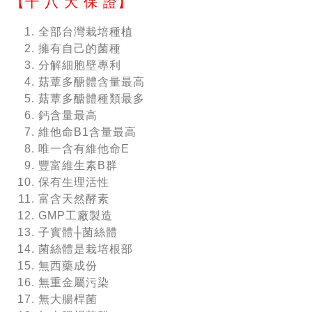
【十 八 大 保 證】
全部台灣栽培種植
擁有自己的菌種
分解細胞壁專利
菇蕈多醣體含量最高
菇蕈多醣體種類最多
鈣含量最高
維他命B1含量最高
唯一含有維他命E
豐富維生素B群
保有生理活性
富含天然酵素
GMP工廠製造
子實體┼菌絲體
菌絲體是栽培根部
無西藥成份
無重金屬污染
無大腸桿菌