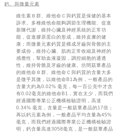
鈣、與微量元素
維生素Ｂ群、維他命Ｃ與鈣質是保健的基本
訴求。多種維他命能夠調節生理機能、促進
新陳代謝，維持心臟及神經系統的正常功
能，促進膠原蛋白的形成，維持皮膚的健
康；而微量元素鈣質是構成牙齒與骨骼的主
要成份，維持心臟、肌肉正常收縮及神經的
感應性，幫助血液凝固，調控細胞的通透
性，維持骨骼及牙齒的健康。坊間菇蕈產品
的維他命Ｂ群、維他命Ｃ與鈣質的含量大多
是微乎其微，以維他命B1為例，一般產品的
含量大約為0.02% 毫克，每一百公克中才含
有0.02毫克的維他命B1，實在太少，而我們
經過國際專業公正機構檢驗證明，高達
0.34% 毫克，含量是一般菇蕈產品的17倍；
再以鈣元素為例，一般產品平均含量為45%
毫克，而我們經過國際專業公正機構檢驗證
明，鈣含量高達3058毫克，是一般菇蕈產品